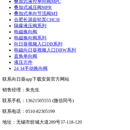
叠加式液控单向阀MPC
叠加式减压阀MPR
叠加式单向节流阀MT
合肥长源齿轮泵CHCH
隔爆液压阀系列
电磁换向阀
电磁换向阀系列
向日葵视频入口DB系列
电磁向日葵视频入口DBW系列
直角单向阀
液压元件
24 34手动换向阀
联系向日葵app下载安装官方网站
销售经理：朱先生
联系手机：13621505555
(微信同号)
联系电话：0510-82305199
地址：无锡市纺城大道289号37-118-120